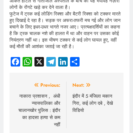
अंकित होटल से गीतांजलि अस्पताल के बीच का यह भयावह नज़ारा
लोगों के रोंगटे खड़े कर देने वाला है।
फुटेज में ट्रक कई लोडिंग रिक्शा और बैटरी रिक्शा को टक्कर मारते
हुए दिखाई दे रहा है। सड़क पर अफरा-तफरी मच गई और लोग जान
बचाने के लिए इधर-उधर भागते नजर आए। प्रत्यक्षदर्शियों का कहना
है कि ट्रक चालक नशे की हालत में था और वाहन पर उसका कोई
नियंत्रण नहीं था। इस भीषण टक्कर से कई लोग घायल हुए, वहीं
कई मौतों की आशंका जताई जा रही है।
Facebook
WhatsApp
X
Telegram
LinkedIn
Share
Post
Previous:
Next:
navigation
नाकारा प्रशासन , अंधी
इंदौर में 5 मंजिला मकान
न्यायपालिका और
गिरा, कई लोग दबे , देखे
चालानखोर पुलिस : इंदौर
विडियो
का हादसा हत्या से कम
नहीं