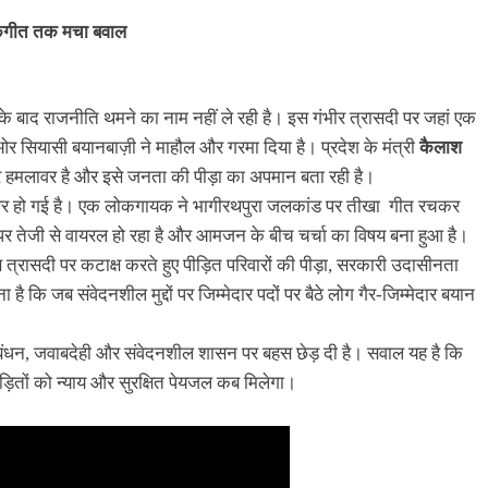
ोकगीत तक मचा बवाल
मौत के बाद राजनीति थमने का नाम नहीं ले रही है। इस गंभीर त्रासदी पर जहां एक
र सियासी बयानबाज़ी ने माहौल और गरमा दिया है। प्रदेश के मंत्री
कैलाश
ार हमलावर है और इसे जनता की पीड़ा का अपमान बता रही है।
मुखर हो गई है। एक लोकगायक ने भागीरथपुरा जलकांड पर तीखा गीत रचकर
पर तेजी से वायरल हो रहा है और आमजन के बीच चर्चा का विषय बना हुआ है।
त्रासदी पर कटाक्ष करते हुए पीड़ित परिवारों की पीड़ा, सरकारी उदासीनता
ै कि जब संवेदनशील मुद्दों पर जिम्मेदार पदों पर बैठे लोग गैर-जिम्मेदार बयान
अंतराष्ट्रीय
राष्ट्रीय
प्रबंधन, जवाबदेही और संवेदनशील शासन पर बहस छेड़ दी है। सवाल यह है कि
अमेरिका के पूर्व राष्ट्रपति जिमी कार्टर का निधन,
ड़ितों को न्याय और सुरक्षित पेयजल कब मिलेगा।
100 साल की उम्र में ली अंतिम सांस
9 months ago